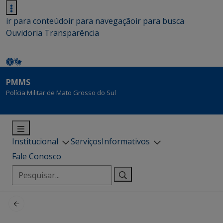
ir para conteúdo
ir para navegação
ir para busca
Ouvidoria
Transparência
PMMS
Polícia Militar de Mato Grosso do Sul
Institucional
Serviços
Informativos
Fale Conosco
Pesquisar
por: