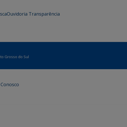
usca
Ouvidoria
Transparência
Mato Grosso do Sul
e Conosco