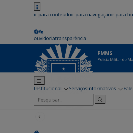
ir para conteúdo
ir para navegação
ir para b
ouvidoria
transparência
PMMS
Polícia Militar de 
Institucional
Serviços
Informativos
Fal
Pesquisar
por: