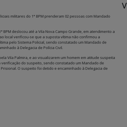
V
policiais militares do 1° BPM prenderam 02 pessoas com Mandado
/1° BPM deslocou até a Vila Nova Campo Grande, em atendimento a
o local verificou-se que a suposta vítima não confirmou a
 vítima pelo Sistema Policial, sendo constatado um Mandado de
minhado à Delegacia de Polícia Civil.
 pela Vila Palmira, e ao visualizarem um homem em atitude suspeita
 a verificação do suspeito, sendo constatado um Mandado de
risional. O suspeito foi detido e encaminhado à Delegacia de