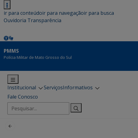
ir para conteúdo
ir para navegação
ir para busca
Ouvidoria
Transparência
PMMS
Polícia Militar de Mato Grosso do Sul
Institucional
Serviços
Informativos
Fale Conosco
Pesquisar
por: