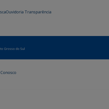
usca
Ouvidoria
Transparência
Mato Grosso do Sul
e Conosco