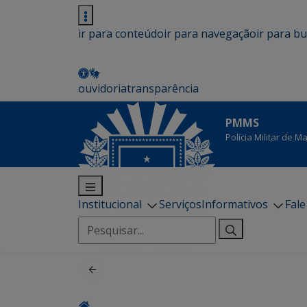
ir para conteúdo
ir para navegação
ir para b
ouvidoria
transparência
PMMS
Polícia Militar de 
Institucional
Serviços
Informativos
Fal
Pesquisar
por: