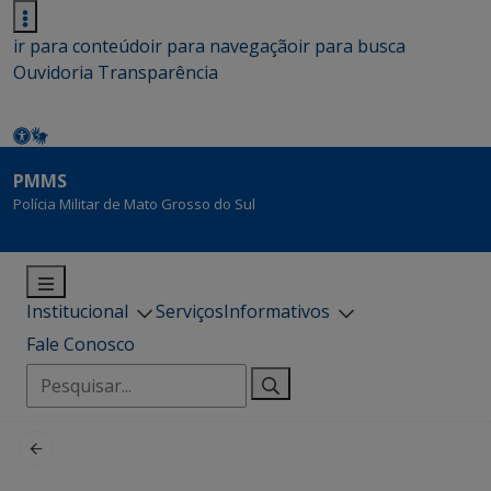
ir para conteúdo
ir para navegação
ir para busca
Ouvidoria
Transparência
PMMS
Polícia Militar de Mato Grosso do Sul
Institucional
Serviços
Informativos
Fale Conosco
Pesquisar
por: