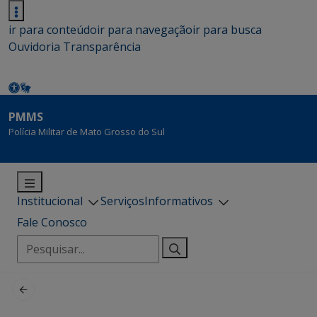
ir para conteúdo
ir para navegação
ir para busca
Ouvidoria
Transparência
PMMS
Polícia Militar de Mato Grosso do Sul
Institucional
Serviços
Informativos
Fale Conosco
Pesquisar
por: