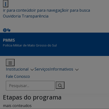
ir para conteúdo
ir para navegação
ir para busca
Ouvidoria
Transparência
PMMS
Polícia Militar de Mato Grosso do Sul
Institucional
Serviços
Informativos
Fale Conosco
Pesquisar
por:
Etapas do programa
mais conteudos