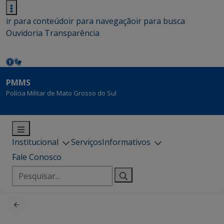
ir para conteúdo
ir para navegação
ir para busca
Ouvidoria
Transparência
PMMS
Polícia Militar de Mato Grosso do Sul
Institucional
Serviços
Informativos
Fale Conosco
Pesquisar
por: