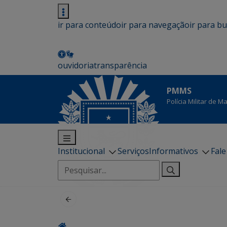
ir para conteúdo
ir para navegação
ir para b
ouvidoria
transparência
PMMS
Polícia Militar de 
Institucional
Serviços
Informativos
Fal
Pesquisar
por: