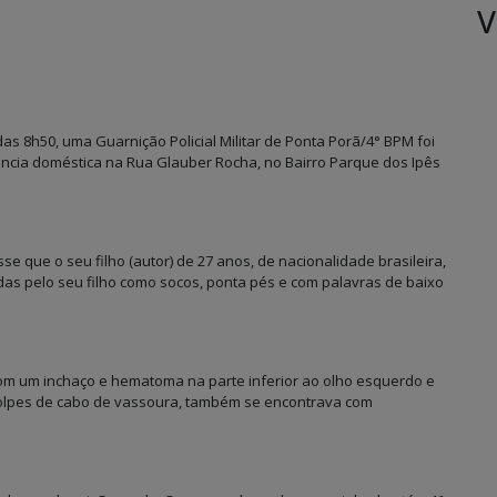
V
as 8h50, uma Guarnição Policial Militar de Ponta Porã/4° BPM foi
lência doméstica na Rua Glauber Rocha, no Bairro Parque dos Ipês
se que o seu filho (autor) de 27 anos, de nacionalidade brasileira,
das pelo seu filho como socos, ponta pés e com palavras de baixo
 com um inchaço e hematoma na parte inferior ao olho esquerdo e
e golpes de cabo de vassoura, também se encontrava com