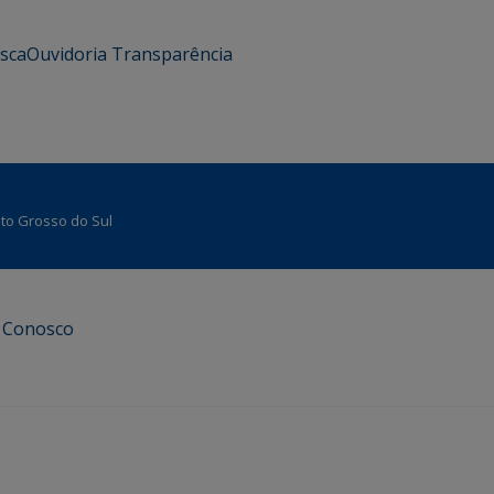
usca
Ouvidoria
Transparência
Mato Grosso do Sul
e Conosco