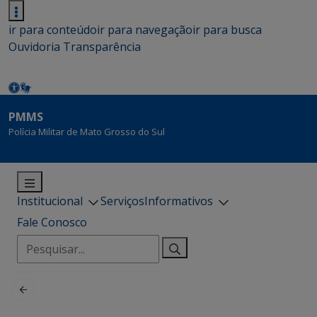
ir para conteúdo
ir para navegação
ir para busca
Ouvidoria
Transparência
PMMS
Polícia Militar de Mato Grosso do Sul
Institucional
Serviços
Informativos
Fale Conosco
Pesquisar
por: