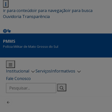
ir para conteúdo
ir para navegação
ir para busca
Ouvidoria
Transparência
PMMS
Polícia Militar de Mato Grosso do Sul
Institucional
Serviços
Informativos
Fale Conosco
Pesquisar
por: