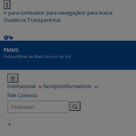
ir para conteúdo
ir para navegação
ir para busca
Ouvidoria
Transparência
PMMS
Polícia Militar de Mato Grosso do Sul
Institucional
Serviços
Informativos
Fale Conosco
Pesquisar
por: