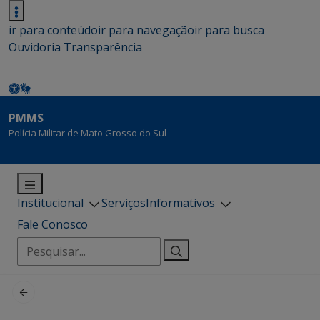
ir para conteúdo
ir para navegação
ir para busca
Ouvidoria
Transparência
PMMS
Polícia Militar de Mato Grosso do Sul
Institucional
Serviços
Informativos
Fale Conosco
Pesquisar
por: