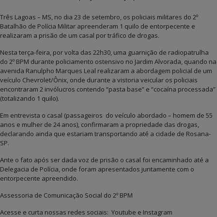
Três Lagoas – MS, no dia 23 de setembro, os policiais militares do 2º
Batalhão de Polícia Militar apreenderam 1 quilo de entorpecente e
realizaram a prisão de um casal por tráfico de drogas.
Nesta terça-feira, por volta das 22h30, uma guarnição de radiopatrulha
do 2º BPM durante policiamento ostensivo no Jardim Alvorada, quando na
avenida Ranulpho Marques Leal realizaram a abordagem policial de um
veículo Chevrolet/Ônix, onde durante a vistoria veicular os policiais
encontraram 2 invólucros contendo “pasta base” e “cocaína processada”
(totalizando 1 quilo).
Em entrevista o casal (passageiros do veículo abordado – homem de 55
anos e mulher de 24 anos), confirmaram a propriedade das drogas,
declarando ainda que estariam transportando até a cidade de Rosana-
SP.
Ante o fato após ser dada voz de prisão o casal foi encaminhado até a
Delegacia de Polícia, onde foram apresentados juntamente com o
entorpecente apreendido.
Assessoria de Comunicação Social do 2º BPM
Acesse e curta nossas redes sociais: Youtube e Instagram