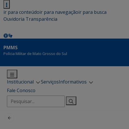
ir para conteúdo
ir para navegação
ir para busca
Ouvidoria
Transparência
PMMS
Polícia Militar de Mato Grosso do Sul
Institucional
Serviços
Informativos
Fale Conosco
Pesquisar
por: