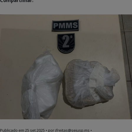
Compartilhar:
Publicado em
25 set 2025
• por jfreitas@sejusp.ms •