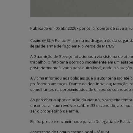
Publicado em
06 abr 2026
• por celio roberto da silva arru
Coxim (MS): A Polícia Militar na madrugada desta segun
ilegal de arma de fogo em Rio Verde de MT/MS.
A Guarnição de Serviço foi acionada via sistema de aten
trabalho. O fato teria ocorrido inicialmente em um esta
posteriormente levado para outro local, onde a situação
A vítima informou aos policiais que o autor teria ido at
proferindo ameaças. Diante da denúncia, a guarnição inic
semelhantes nas proximidades de um ponto conhecido n
Ao perceber a aproximação da viatura, o suspeito tentou 
encontraram um revólver calibre .38 escondido, acomp
ser o proprietário da arma.
Ele foi preso e encaminhado para a Delegacia de Polícia C
Assessoria de Comunicação Social – 5º BPM