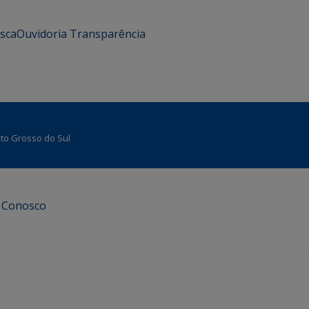
usca
Ouvidoria
Transparência
Mato Grosso do Sul
e Conosco