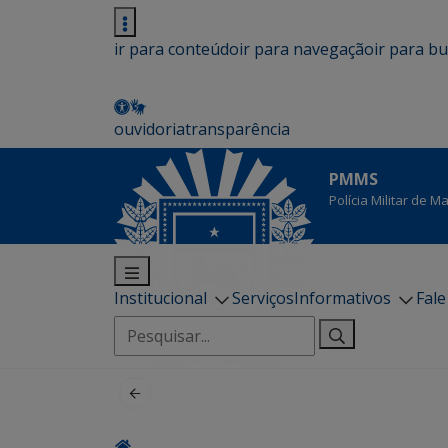
ir para conteúdo
ir para navegação
ir para b
ouvidoria
transparência
PMMS
Polícia Militar de 
Institucional
Serviços
Informativos
Fal
Pesquisar
por: