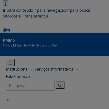
ir para conteúdo
ir para navegação
ir para busca
Ouvidoria
Transparência
PMMS
Polícia Militar de Mato Grosso do Sul
Institucional
Serviços
Informativos
Fale Conosco
Pesquisar
por: