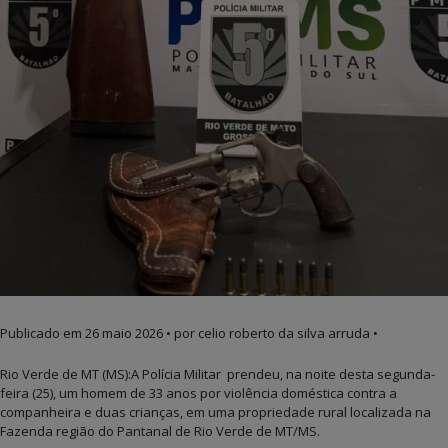
Publicado em
26 maio 2026
• por celio roberto da silva arruda •
Rio Verde de MT (MS):A Polícia Militar prendeu, na noite desta segunda-
feira (25), um homem de 33 anos por violência doméstica contra a
companheira e duas crianças, em uma propriedade rural localizada na
Fazenda região do Pantanal de Rio Verde de MT/MS.