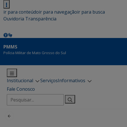
ir para conteúdo
ir para navegação
ir para busca
Ouvidoria
Transparência
PMMS
Polícia Militar de Mato Grosso do Sul
Institucional
Serviços
Informativos
Fale Conosco
Pesquisar
por: