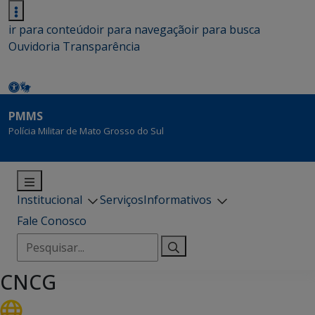
ir para conteúdo
ir para navegação
ir para busca
Ouvidoria
Transparência
PMMS
Polícia Militar de Mato Grosso do Sul
Institucional
Serviços
Informativos
Fale Conosco
Pesquisar
por:
CNCG