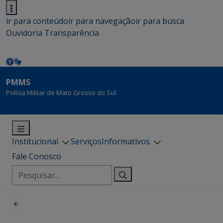
ir para conteúdo
ir para navegação
ir para busca
Ouvidoria
Transparência
PMMS
Polícia Militar de Mato Grosso do Sul
Institucional
Serviços
Informativos
Fale Conosco
Pesquisar
por: