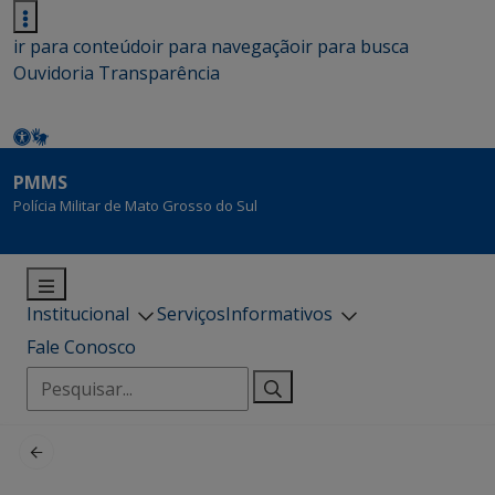
ir para conteúdo
ir para navegação
ir para busca
Ouvidoria
Transparência
PMMS
Polícia Militar de Mato Grosso do Sul
Institucional
Serviços
Informativos
Fale Conosco
Pesquisar
por: