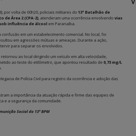
V
 por volta de 00h20, policiais militares do
13º Batalhão de
 de Área 2 (CPA-2)
, atenderam uma ocorrência envolvendo
vias
ob influência de álcool
em Paranaíba.
a confusão em um estabelecimento comercial. No local, foi
 resultou em agressões mútuas e ameaças. Durante a ação,
tervir para separar os envolvidos.
etornou ao local dirigindo um veículo em alta velocidade,
metido ao teste do etilômetro, que apontou resultado de
0,73 mg/L
o.
gacia de Polícia Civil para registro da ocorrência e adoção das
stram a importância da atuação rápida e firme das equipes de
ica e a segurança da comunidade.
omunição Social do 13º BPM