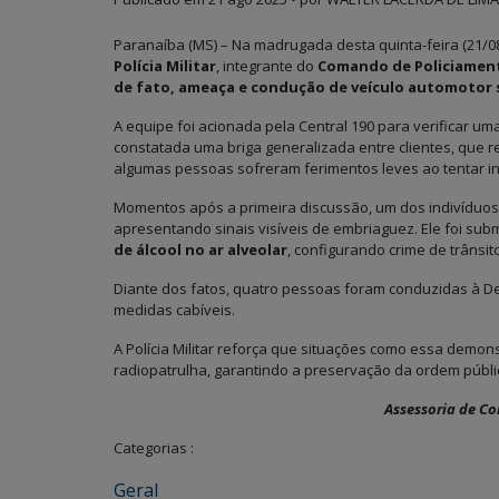
Paranaíba (MS) – Na madrugada desta quinta-feira (21/08),
Polícia Militar
, integrante do
Comando de Policiamento
de fato, ameaça e condução de veículo automotor s
A equipe foi acionada pela Central 190 para verificar um
constatada uma briga generalizada entre clientes, que
algumas pessoas sofreram ferimentos leves ao tentar in
Momentos após a primeira discussão, um dos indivíduos r
apresentando sinais visíveis de embriaguez. Ele foi sub
de álcool no ar alveolar
, configurando crime de trânsit
Diante dos fatos, quatro pessoas foram conduzidas à Dele
medidas cabíveis.
A Polícia Militar reforça que situações como essa demon
radiopatrulha, garantindo a preservação da ordem públ
Assessoria de C
Categorias :
Geral