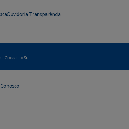
usca
Ouvidoria
Transparência
Mato Grosso do Sul
e Conosco