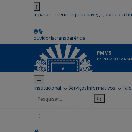
ir para conteúdo
ir para navegação
ir para b
ouvidoria
transparência
PMMS
Polícia Militar de 
Institucional
Serviços
Informativos
Fal
Pesquisar
por: