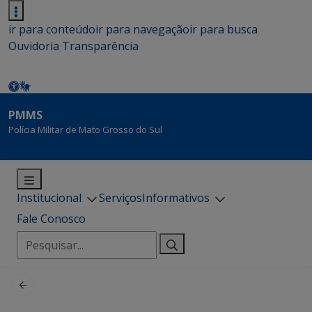
ir para conteúdo
ir para navegação
ir para busca
Ouvidoria
Transparência
PMMS
Polícia Militar de Mato Grosso do Sul
Institucional
Serviços
Informativos
Fale Conosco
Pesquisar
por: