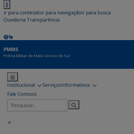
ir para conteúdo
ir para navegação
ir para busca
Ouvidoria
Transparência
PMMS
Polícia Militar de Mato Grosso do Sul
Institucional
Serviços
Informativos
Fale Conosco
Pesquisar
por: