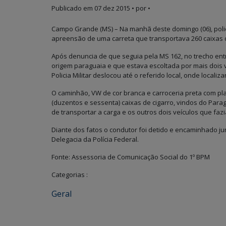
Publicado em
07 dez 2015
• por •
Campo Grande (MS) – Na manhã deste domingo (06), polic
apreensão de uma carreta que transportava 260 caixas d
Após denuncia de que seguia pela MS 162, no trecho ent
origem paraguaia e que estava escoltada por mais dois v
Policia Militar deslocou até o referido local, onde localiz
O caminhão, VW de cor branca e carroceria preta com p
(duzentos e sessenta) caixas de cigarro, vindos do Par
de transportar a carga e os outros dois veículos que faz
Diante dos fatos o condutor foi detido e encaminhado 
Delegacia da Polícia Federal.
Fonte: Assessoria de Comunicação Social do 1º BPM
Categorias :
Geral