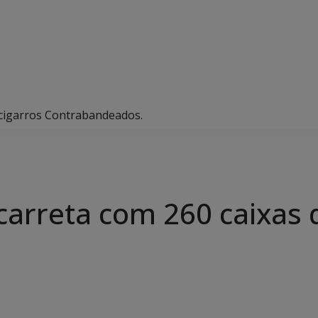
 cigarros Contrabandeados.
arreta com 260 caixas d
.