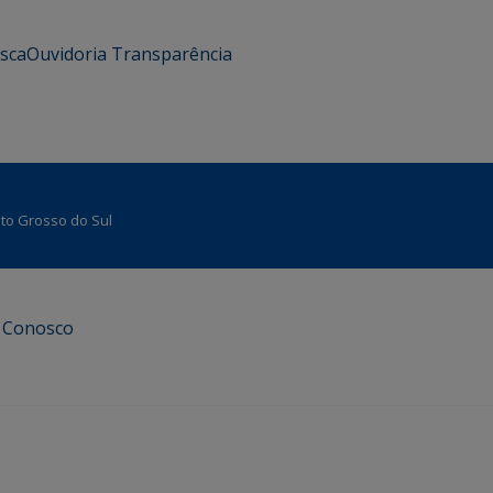
usca
Ouvidoria
Transparência
Mato Grosso do Sul
e Conosco