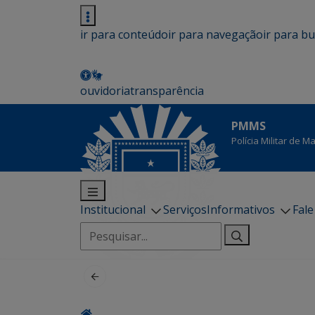
ir para conteúdo
ir para navegação
ir para b
ouvidoria
transparência
PMMS
Polícia Militar de 
Institucional
Serviços
Informativos
Fal
Pesquisar
por: