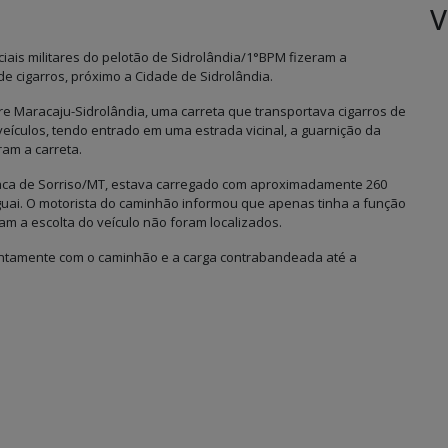
V
iais militares do pelotão de Sidrolândia/1°BPM fizeram a
e cigarros, próximo a Cidade de Sidrolândia.
re Maracaju-Sidrolândia, uma carreta que transportava cigarros de
eículos, tendo entrado em uma estrada vicinal, a guarnição da
aram a carreta.
laca de Sorriso/MT, estava carregado com aproximadamente 260
aguai. O motorista do caminhão informou que apenas tinha a função
iam a escolta do veículo não foram localizados.
juntamente com o caminhão e a carga contrabandeada até a