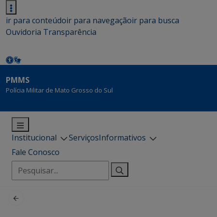
ir para conteúdo
ir para navegação
ir para busca
Ouvidoria
Transparência
PMMS
Polícia Militar de Mato Grosso do Sul
Institucional
Serviços
Informativos
Fale Conosco
Pesquisar
por: