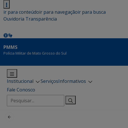
ir para conteúdo
ir para navegação
ir para busca
Ouvidoria
Transparência
PMMS
Polícia Militar de Mato Grosso do Sul
Institucional
Serviços
Informativos
Fale Conosco
Pesquisar
por: