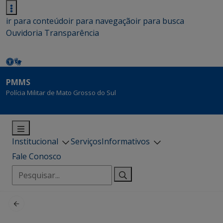
ir para conteúdo
ir para navegação
ir para busca
Ouvidoria
Transparência
PMMS
Polícia Militar de Mato Grosso do Sul
Institucional
Serviços
Informativos
Fale Conosco
Pesquisar
por: