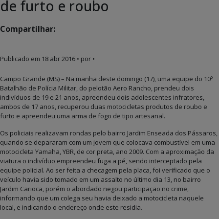
de furto e roubo
Compartilhar:
Publicado em
18 abr 2016
• por •
Campo Grande (MS) – Na manhã deste domingo (17), uma equipe do 10º
Batalhão de Polícia Militar, do pelotão Aero Rancho, prendeu dois
indivíduos de 19 e 21 anos, apreendeu dois adolescentes infratores,
ambos de 17 anos, recuperou duas motocicletas produtos de roubo e
furto e apreendeu uma arma de fogo de tipo artesanal.
Os policiais realizavam rondas pelo bairro Jardim Enseada dos Pássaros,
quando se depararam com um jovem que colocava combustível em uma
motocicleta Yamaha, YBR, de cor preta, ano 2009. Com a aproximação da
viatura o indivíduo empreendeu fuga a pé, sendo interceptado pela
equipe policial. Ao ser feita a checagem pela placa, foi verificado que o
veículo havia sido tomado em um assalto no último dia 13, no bairro
Jardim Carioca, porém o abordado negou participação no crime,
informando que um colega seu havia deixado a motocicleta naquele
local, e indicando o endereço onde este residia.