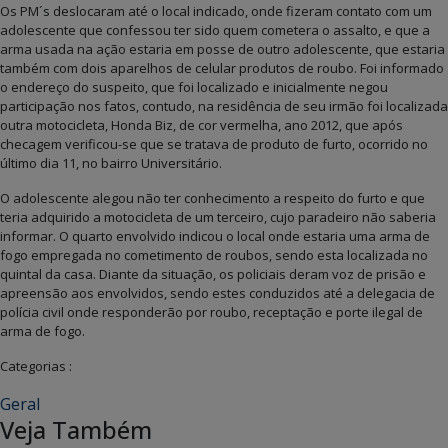
Os PM´s deslocaram até o local indicado, onde fizeram contato com um
adolescente que confessou ter sido quem cometera o assalto, e que a
arma usada na ação estaria em posse de outro adolescente, que estaria
também com dois aparelhos de celular produtos de roubo. Foi informado
o endereço do suspeito, que foi localizado e inicialmente negou
participação nos fatos, contudo, na residência de seu irmão foi localizada
outra motocicleta, Honda Biz, de cor vermelha, ano 2012, que após
checagem verificou-se que se tratava de produto de furto, ocorrido no
último dia 11, no bairro Universitário.
O adolescente alegou não ter conhecimento a respeito do furto e que
teria adquirido a motocicleta de um terceiro, cujo paradeiro não saberia
informar. O quarto envolvido indicou o local onde estaria uma arma de
fogo empregada no cometimento de roubos, sendo esta localizada no
quintal da casa. Diante da situação, os policiais deram voz de prisão e
apreensão aos envolvidos, sendo estes conduzidos até a delegacia de
polícia civil onde responderão por roubo, receptação e porte ilegal de
arma de fogo.
Categorias :
Geral
Veja Também