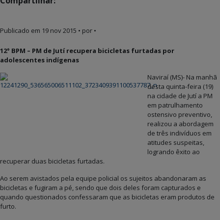
Compartilhar:
Publicado em
19 nov 2015
• por •
12° BPM – PM de Jutí recupera bicicletas furtadas por
adolescentes indígenas
Naviraí (MS)- Na manhã
desta quinta-feira (19)
na cidade de Jutí a PM
em patrulhamento
ostensivo preventivo,
realizou a abordagem
de três indivíduos em
atitudes suspeitas,
logrando êxito ao
recuperar duas bicicletas furtadas.
Ao serem avistados pela equipe policial os sujeitos abandonaram as
bicicletas e fugiram a pé, sendo que dois deles foram capturados e
quando questionados confessaram que as bici
cletas eram produtos de
furto.