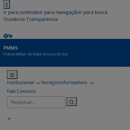
ir para conteúdo
ir para navegação
ir para busca
Ouvidoria
Transparência
PMMS
Polícia Militar de Mato Grosso do Sul
Institucional
Serviços
Informativos
Fale Conosco
Pesquisar
por: