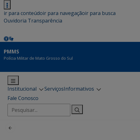
ir para conteúdo
ir para navegação
ir para busca
Ouvidoria
Transparência
PMMS
Polícia Militar de Mato Grosso do Sul
Institucional
Serviços
Informativos
Fale Conosco
Pesquisar
por: