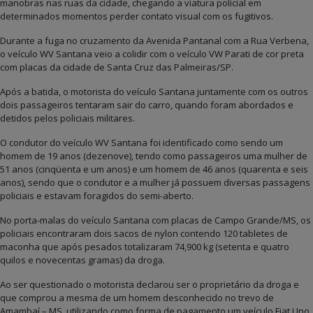
manobras nas ruas da cidade, chegando a viatura policial em
determinados momentos perder contato visual com os fugitivos.
Durante a fuga no cruzamento da Avenida Pantanal com a Rua Verbena,
o veículo WV Santana veio a colidir com o veículo VW Parati de cor preta
com placas da cidade de Santa Cruz das Palmeiras/SP.
Após a batida, o motorista do veículo Santana juntamente com os outros
dois passageiros tentaram sair do carro, quando foram abordados e
detidos pelos policiais militares.
O condutor do veículo WV Santana foi identificado como sendo um
homem de 19 anos (dezenove), tendo como passageiros uma mulher de
51 anos (cinqüenta e um anos) e um homem de 46 anos (quarenta e seis
anos), sendo que o condutor e a mulher já possuem diversas passagens
policiais e estavam foragidos do semi-aberto.
No porta-malas do veículo Santana com placas de Campo Grande/MS, os
policiais encontraram dois sacos de nylon contendo 120 tabletes de
maconha que após pesados totalizaram 74,900 kg (setenta e quatro
quilos e novecentas gramas) da droga.
Ao ser questionado o motorista declarou ser o proprietário da droga e
que comprou a mesma de um homem desconhecido no trevo de
Amambaí – MS, utilizando como forma de pagamento um veículo Fiat Uno