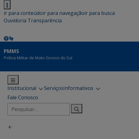
ir para conteúdo
ir para navegação
ir para busca
Ouvidoria
Transparência
PMMS
Polícia Militar de Mato Grosso do Sul
Institucional
Serviços
Informativos
Fale Conosco
Pesquisar
por: