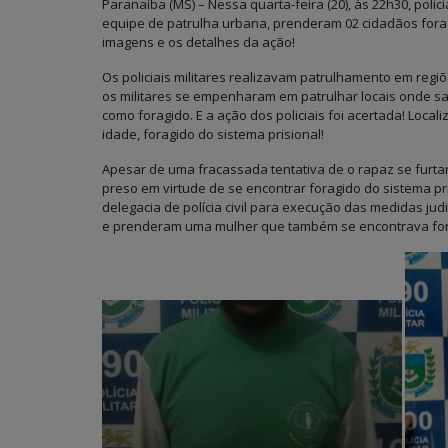
Paranaíba (MS) – Nessa quarta-feira (20), às 22h30, policia
equipe de patrulha urbana, prenderam 02 cidadãos fora
imagens e os detalhes da ação!
Os policiais militares realizavam patrulhamento em re
os militares se empenharam em patrulhar locais onde 
como foragido. E a ação dos policiais foi acertada! Local
idade, foragido do sistema prisional!
Apesar de uma fracassada tentativa de o rapaz se furtar d
preso em virtude de se encontrar foragido do sistema pr
delegacia de polícia civil para execução das medidas jud
e prenderam uma mulher que também se encontrava fora