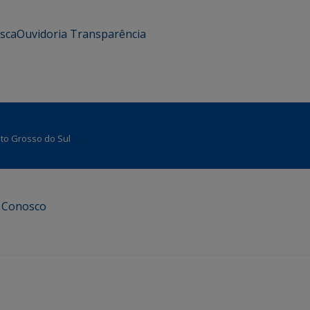
usca
Ouvidoria
Transparência
Mato Grosso do Sul
e Conosco