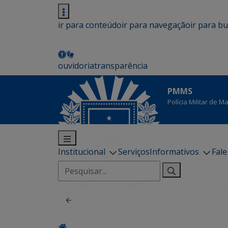
ir para conteúdo
ir para navegação
ir para b
ouvidoria
transparência
PMMS
Polícia Militar de 
Institucional
Serviços
Informativos
Fal
Pesquisar
por: