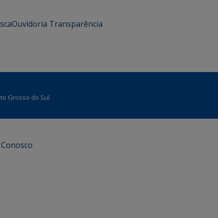
usca
Ouvidoria
Transparência
Mato Grosso do Sul
e Conosco