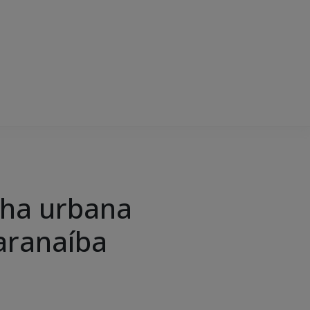
lha urbana
aranaíba