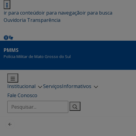
ir para conteúdo
ir para navegação
ir para busca
Ouvidoria
Transparência
PMMS
Polícia Militar de Mato Grosso do Sul
Institucional
Serviços
Informativos
Fale Conosco
Pesquisar
por: