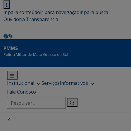
ir para conteúdo
ir para navegação
ir para busca
Ouvidoria
Transparência
PMMS
Polícia Militar de Mato Grosso do Sul
Institucional
Serviços
Informativos
Fale Conosco
Pesquisar
por: