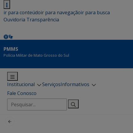
ir para conteúdo
ir para navegação
ir para busca
Ouvidoria
Transparência
PMMS
Polícia Militar de Mato Grosso do Sul
Institucional
Serviços
Informativos
Fale Conosco
Pesquisar
por: