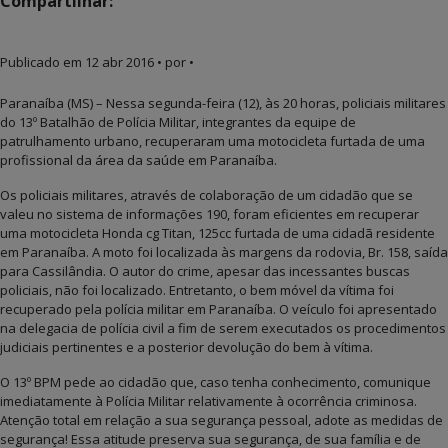
Compartilhar:
Publicado em
12 abr 2016
• por •
Paranaíba (MS) – Nessa segunda-feira (12), às 20 horas, policiais militares
do 13º Batalhão de Polícia Militar, integrantes da equipe de
patrulhamento urbano, recuperaram uma motocicleta furtada de uma
profissional da área da saúde em Paranaíba.
Os policiais militares, através de colaboração de um cidadão que se
valeu no sistema de informações 190, foram eficientes em recuperar
uma motocicleta Honda cg Titan, 125cc furtada de uma cidadã residente
em Paranaíba. A moto foi localizada às margens da rodovia, Br. 158, saída
para Cassilândia. O autor do crime, apesar das incessantes buscas
policiais, não foi localizado. Entretanto, o bem móvel da vítima foi
recuperado pela polícia militar em Paranaíba. O veículo foi apresentado
na delegacia de polícia civil a fim de serem executados os procedimentos
judiciais pertinentes e a posterior devolução do bem à vítima.
O 13º BPM pede ao cidadão que, caso tenha conhecimento, comunique
imediatamente à Polícia Militar relativamente à ocorrência criminosa.
Atenção total em relação a sua segurança pessoal, adote as medidas de
segurança! Essa atitude preserva sua segurança, de sua família e de