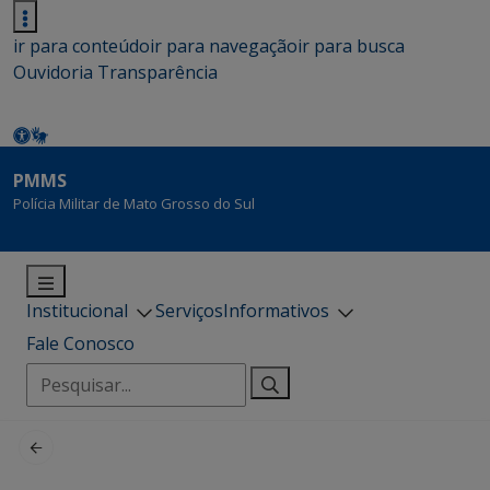
ir para conteúdo
ir para navegação
ir para busca
Ouvidoria
Transparência
PMMS
Polícia Militar de Mato Grosso do Sul
Institucional
Serviços
Informativos
Fale Conosco
Pesquisar
por: