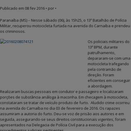
Publicado em
08 fev 2016
• por •
Paranaíba (MS) – Nesse sábado (06), às 15h25, o 13º Batalhão de Polícia
Militar, recuperou motocicleta furtada na avenida do Carnaíba e prendeu
os criminosos.
Os policiais militares do
13º BPM, durante
patrulhamento,
depararam-se com uma
motocicleta trafegando
pela contramão de
direção. Foram
eficientes em conseguir
a abordagem.
Realizaram buscas pessoais em condutor e passageiro e localizaram
porções de substância análoga à maconha. Em checagem à motocicleta,
constataram se tratar de veículo produto de furto. Aludido crime ocorreu
na avenida do Carnaíba no dia 03 de fevereiro de 2016. Os rapazes
assumiram a autoria do furto. Deu-se voz de prisão aos autores e em
seguida, assegurando-se seus direitos constitucionais vigentes, foram
apresentados na Delegacia de Polícia Civil para a execução dos
procedimentos judiciais pertinentes.