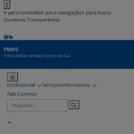
ir para conteúdo
ir para navegação
ir para busca
Ouvidoria
Transparência
PMMS
Polícia Militar de Mato Grosso do Sul
Institucional
Serviços
Informativos
Fale Conosco
Pesquisar
por: