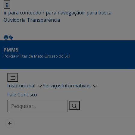
ir para conteúdo
ir para navegação
ir para busca
Ouvidoria
Transparência
PMMS
Polícia Militar de Mato Grosso do Sul
Institucional
Serviços
Informativos
Fale Conosco
Pesquisar
por: