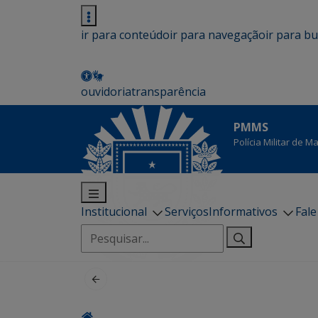
ir para conteúdo
ir para navegação
ir para b
ouvidoria
transparência
PMMS
Polícia Militar de 
Institucional
Serviços
Informativos
Fal
Pesquisar
por: