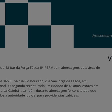
V
cial Militar da Força Tática II/1º BPM , em abordagens pela área do
s 16h30 na rua Rio Dourado, vila São Jorge da Lagoa, em
ional . O segundo recapturado um cidadão de 42 anos, estava em
Portal Caiobá II, também durante abordagem foi constatado que
s a autoridade judicial para providencias cabíveis.