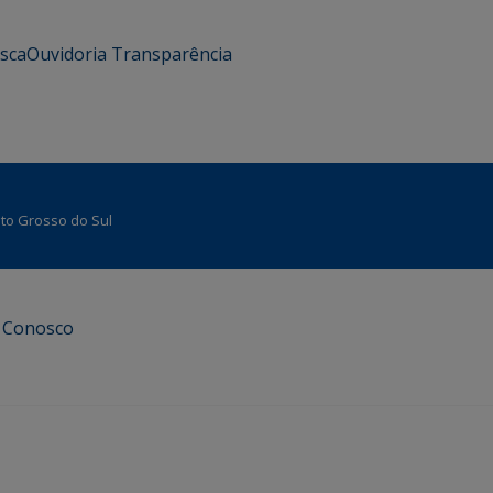
usca
Ouvidoria
Transparência
Mato Grosso do Sul
e Conosco