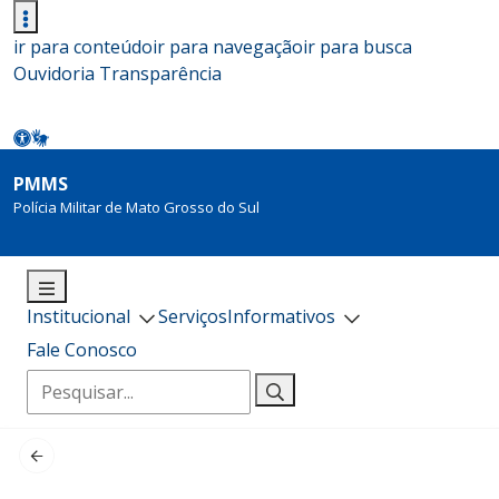
ir para conteúdo
ir para navegação
ir para busca
Ouvidoria
Transparência
PMMS
Polícia Militar de Mato Grosso do Sul
Institucional
Serviços
Informativos
Fale Conosco
Pesquisar
por: