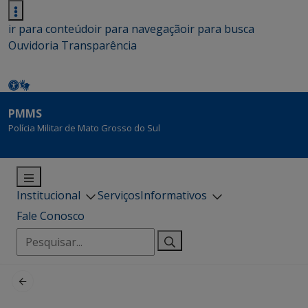
ir para conteúdo
ir para navegação
ir para busca
Ouvidoria
Transparência
PMMS
Polícia Militar de Mato Grosso do Sul
Institucional
Serviços
Informativos
Fale Conosco
Pesquisar
por: