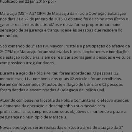
Publicado em
22 jan 2016
• por •
Maracaju (MS) – A 2ª CIPM de Maracaju da inicio a Operação Saturação
nos dias 21 e 22 de janeiro de 2016. O objetivo foi de coibir atos ilícitos e
garantir os direitos dos cidadãos e desta forma proporcionar maior
sensação de segurança e tranquilidade às pessoas que residem no
município.
Sob comando do 2º Ten PM Maycon Postal e a participação do efetivo da
2ª CIPM de Maracaju foram vistoriadas bares, lanchonetes e imediações
da estação rodoviária, além de realizar abordagem a pessoas e veículos
com possíveis irregularidades.
Durante a ação da Policia Militar, foram abordadas 73 pessoas, 32
motocicletas, 11 automóveis dos quais 02 veículos foram recolhidos.
Foram confeccionados 04 autos de inflação de trânsito e 02 pessoas
foram detidas e encaminhadas à Delegacia de Polícia Civil.
Atuando com base na filosofia da Policia Comunitária, o efetivo atendeu
a demanda da operação e desempenhou sua missão com
profissionalismo, cumprindo com seus objetivos e mantendo a paz e a
segurança no Município de Maracaju.
Novas operações serão realizadas em toda a área de atuação da 2ª