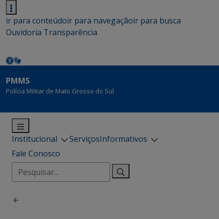
ir para conteúdo
ir para navegação
ir para busca
Ouvidoria
Transparência
PMMS
Polícia Militar de Mato Grosso do Sul
Institucional
Serviços
Informativos
Fale Conosco
Pesquisar
por: