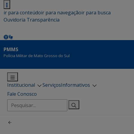
ir para conteúdo
ir para navegação
ir para busca
Ouvidoria
Transparência
PMMS
Polícia Militar de Mato Grosso do Sul
Institucional
Serviços
Informativos
Fale Conosco
Pesquisar
por: