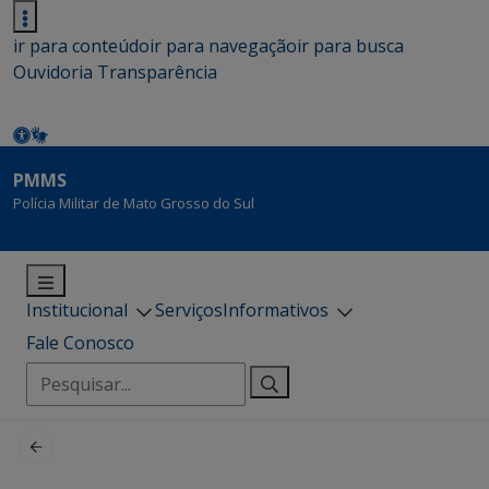
ir para conteúdo
ir para navegação
ir para busca
Ouvidoria
Transparência
PMMS
Polícia Militar de Mato Grosso do Sul
Institucional
Serviços
Informativos
Fale Conosco
Pesquisar
por: