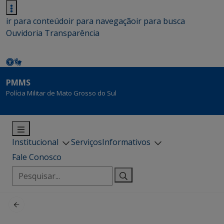
ir para conteúdo
ir para navegação
ir para busca
Ouvidoria
Transparência
PMMS
Polícia Militar de Mato Grosso do Sul
Institucional
Serviços
Informativos
Fale Conosco
Pesquisar
por: