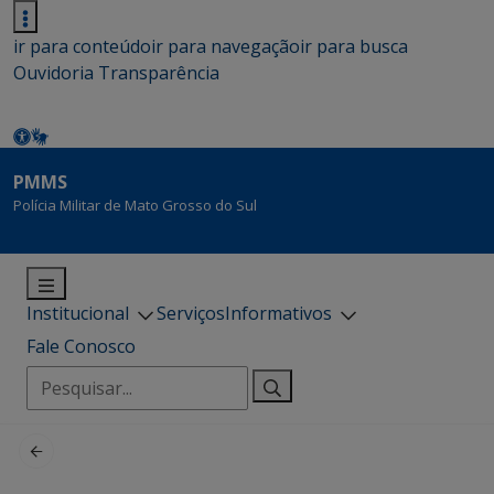
ir para conteúdo
ir para navegação
ir para busca
Ouvidoria
Transparência
PMMS
Polícia Militar de Mato Grosso do Sul
Institucional
Serviços
Informativos
Fale Conosco
Pesquisar
por: