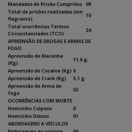
Mandados de Prisão Cumpridos
08
Total de prisões realizadas (em
10
flagrante)
Total ocorrências Termos
24
Circunstanciados (TCO)
APREENSÃO DE DROGAS E ARMAS DE
FOGO
Apreensão de Maconha
11,6 g.
(Kg)
Apreensão de Cocaína (Kg)
0
Apreensão de Crack (Kg)
5,1 g.
Apreensão de Arma de
02
fogo
OCORRÊNCIAS COM MORTE
Homicídio Culposo
0
Homicídio Doloso
01
ABORDAGENS A VEÍCULOS
Embriaguez ao volante
06