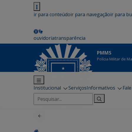
ir para conteúdo
ir para navegação
ir para b
ouvidoria
transparência
PMMS
Polícia Militar de 
Institucional
Serviços
Informativos
Fal
Pesquisar
por: