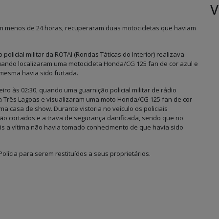
V
o em menos de 24 horas, recuperaram duas motocicletas que haviam
policial militar da ROTAI (Rondas Táticas do Interior) realizava
uando localizaram uma motocicleta Honda/CG 125 fan de cor azul e
mesma havia sido furtada.
iro às 02:30, quando uma guarnição policial militar de rádio
va Três Lagoas e visualizaram uma moto Honda/CG 125 fan de cor
 casa de show. Durante vistoria no veículo os policiais
ição cortados e a trava de segurança danificada, sendo que no
is a vítima não havia tomado conhecimento de que havia sido
ícia para serem restituídos a seus proprietários.