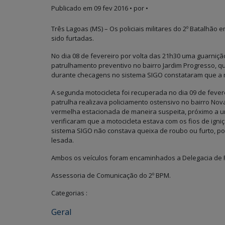
Publicado em
09 fev 2016
• por •
Três Lagoas (MS) – Os policiais militares do 2º Batalhã
sido furtadas.
No dia 08 de fevereiro por volta das 21h30 uma guarnição 
patrulhamento preventivo no bairro Jardim Progresso, q
durante checagens no sistema SIGO constataram que a 
A segunda motocicleta foi recuperada no dia 09 de fevere
patrulha realizava policiamento ostensivo no bairro No
vermelha estacionada de maneira suspeita, próximo a uma
verificaram que a motocicleta estava com os fios de ign
sistema SIGO não constava queixa de roubo ou furto, po
lesada.
Ambos os veículos foram encaminhados a Delegacia de Pol
Assessoria de Comunicação do 2º BPM.
Categorias :
Geral