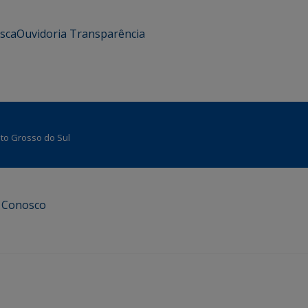
usca
Ouvidoria
Transparência
Mato Grosso do Sul
e Conosco