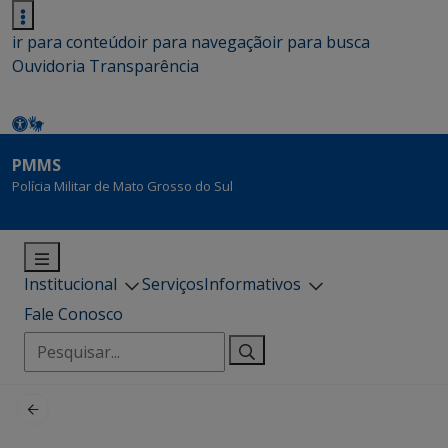
ir para conteúdo
ir para navegação
ir para busca
Ouvidoria
Transparência
PMMS
Polícia Militar de Mato Grosso do Sul
Institucional
Serviços
Informativos
Fale Conosco
Pesquisar
por: