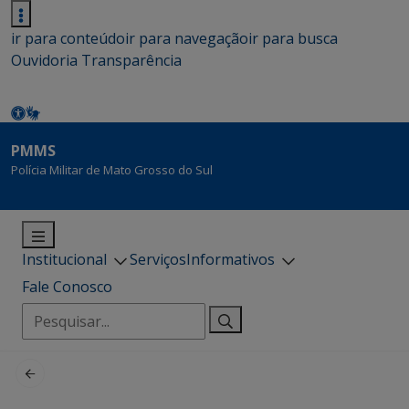
ir para conteúdo
ir para navegação
ir para busca
Ouvidoria
Transparência
PMMS
Polícia Militar de Mato Grosso do Sul
Institucional
Serviços
Informativos
Fale Conosco
Pesquisar
por: