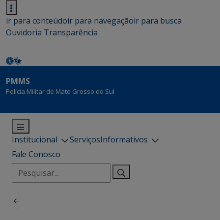
ir para conteúdo
ir para navegação
ir para busca
Ouvidoria
Transparência
PMMS
Polícia Militar de Mato Grosso do Sul
Institucional
Serviços
Informativos
Fale Conosco
Pesquisar
por: